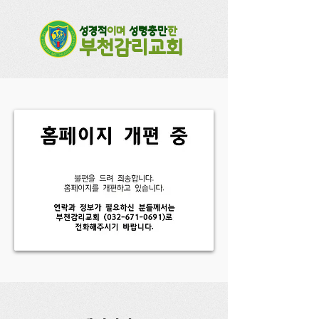
성경적
이며
성령충만
한
부천감리교회​