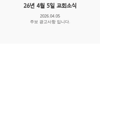
26년 4월 5일 교회소식
2026.04.05
주보 광고사항 입니다.
예배시간
주일예배: (1부) 오전 09:00
(2부) 오전 11:00
(오후) 오후 02:00
​
수요저녁예배: 오후 07:20
​금요성경공부: 오후 07:50